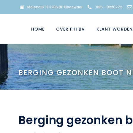
Molendijk 13 3286 BE Klaaswaal
085 - 0220272
HOME
OVER FHI BV
KLANT WORDEN
BERGING GEZONKEN BOOT N
Berging gezonken b