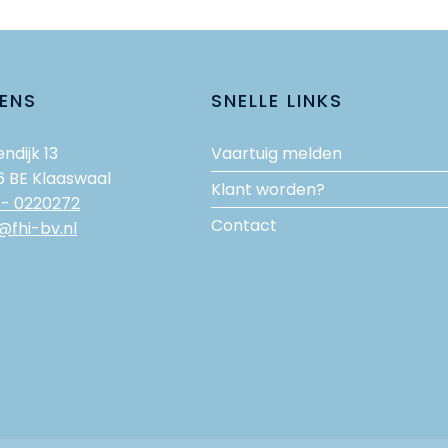
ENS
SNELLE LINKS
ndijk 13
Vaartuig melden
6 BE Klaaswaal
Klant worden?
 - 0220272
Contact
@fhi-bv.nl