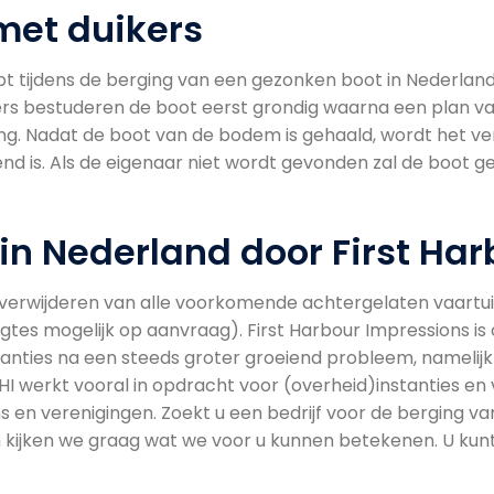
met duikers
pt tijdens de berging van een gezonken boot in Nederlan
ers bestuderen de boot eerst grondig waarna een plan v
ing. Nadat de boot van de bodem is gehaald, wordt het 
d is. Als de eigenaar niet wordt gevonden zal de boot ge
in Nederland door First Har
het verwijderen van alle voorkomende achtergelaten vaartuig
gtes mogelijk op aanvraag). First Harbour Impressions i
nties na een steeds groter groeiend probleem, namelijk 
FHI werkt vooral in opdracht voor (overheid)instanties e
s en verenigingen. Zoekt u een bedrijf voor de berging 
n kijken we graag wat we voor u kunnen betekenen. U kun