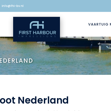
info@fhi-bv.nl
VAARTUIG 
EDERLAND
oot Nederland