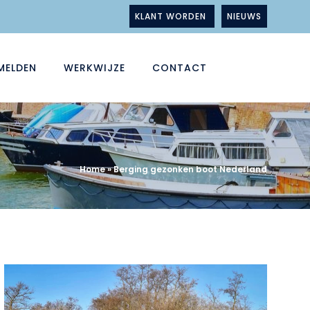
KLANT WORDEN
NIEUWS
MELDEN
WERKWIJZE
CONTACT
Home
»
Berging gezonken boot Nederland