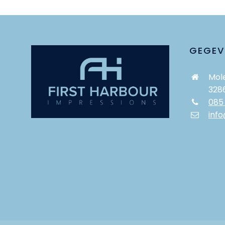
GEGEV
Mole
328
085
info