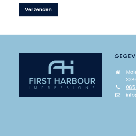
GEGEV
Mole
328
085
info