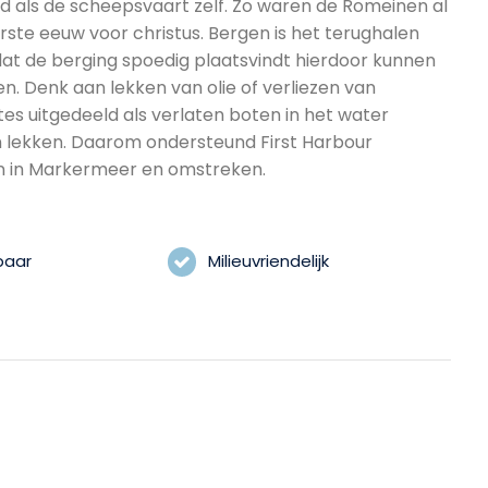
ud als de scheepsvaart zelf. Zo waren de Romeinen al
rste eeuw voor christus. Bergen is het terughalen
dat de berging spoedig plaatsvindt hierdoor kunnen
n. Denk aan lekken van olie of verliezen van
es uitgedeeld als verlaten boten in het water
n lekken. Daarom ondersteund First Harbour
en in Markermeer en omstreken.
baar
Milieuvriendelijk