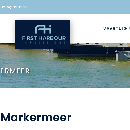
info@fhi-bv.nl
VAARTUIG 
KERMEER
n Markermeer