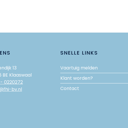
ENS
SNELLE LINKS
ndijk 13
Vaartuig melden
6 BE Klaaswaal
Klant worden?
 - 0220272
Contact
@fhi-bv.nl