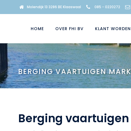
Molendijk 13 3286 BE Klaaswaal
085 - 0220272
HOME
OVER FHI BV
KLANT WORDEN
BERGING VAARTUIGEN MAR
Berging vaartuige