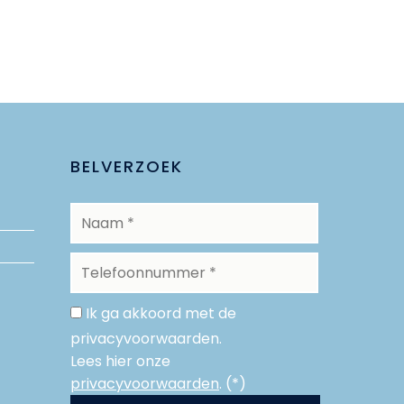
BELVERZOEK
Ik ga akkoord met de
privacyvoorwaarden.
Lees hier onze
privacyvoorwaarden
. (*)