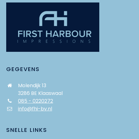
GEGEVENS
Molendijk 13
3286 BE Klaaswaal
085 - 0220272
info@fhi-bv.nl
SNELLE LINKS