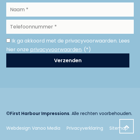
Ik ga akkoord met de privacyvoorwaarden.
Lees
hier onze
privacyvoorwaarden
. (*)
©
First Harbour Impressions
. Alle rechten voorbehouden.
Webdesign Vanoo Media
Privacyverklaring
Sitemap