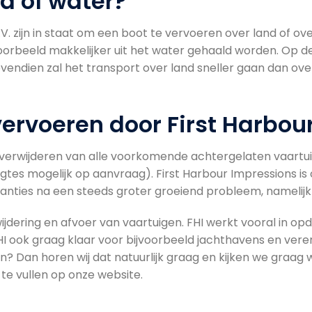
d of water?
V. zijn in staat om een boot te vervoeren over land of ove
voorbeeld makkelijker uit het water gehaald worden. Op de
vendien zal het transport over land sneller gaan dan ove
vervoeren door First Harbou
het verwijderen van alle voorkomende achtergelaten vaartuig
gtes mogelijk op aanvraag). First Harbour Impressions i
anties na een steeds groter groeiend probleem, namelij
ijdering en afvoer van vaartuigen. FHI werkt vooral in op
ook graag klaar voor bijvoorbeeld jachthavens en vereni
? Dan horen wij dat natuurlijk graag en kijken we graag
 te vullen op onze website.