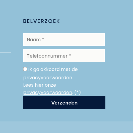
BELVERZOEK
Ik ga akkoord met de
privacyvoorwaarden.
Lees hier onze
privacyvoorwaarden
. (*)