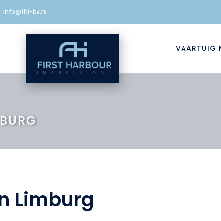
info@fhi-bv.nl
VAARTUIG 
MBURG
en Limburg