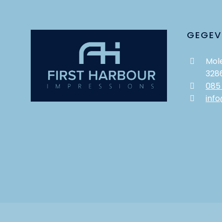
GEGEV
Mole
328
085
info