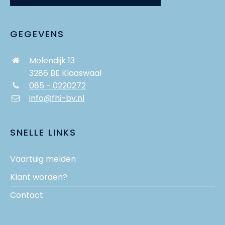
GEGEVENS
Molendijk 13
3286 BE Klaaswaal
085 - 0220272
info@fhi-bv.nl
SNELLE LINKS
Vaartuig melden
Klant worden?
Contact