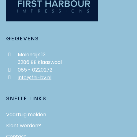
GEGEVENS
Molendijk 13
3286 BE Klaaswaal
085 - 0220272
info@fhi-bv.nl
SNELLE LINKS
Vaartuig melden
Klant worden?
Contact