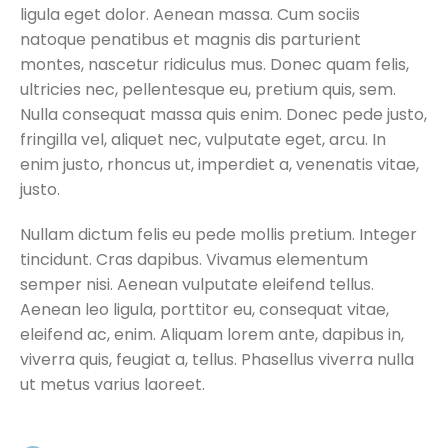
ligula
eget
dolor. Aenean
massa
. Cum sociis
natoque
penatibus
et
magnis
dis parturient
montes
,
nascetur
ridiculus
mus. Donec
quam
felis
,
ultricies
nec
,
pellentesque
eu
,
pretium
quis
, sem.
Nulla
consequat
massa
quis
enim
. Donec
pede
justo
,
fringilla
vel,
aliquet
nec
,
vulputate
eget
,
arcu
. In
enim
justo
,
rhoncus
ut
,
imperdiet
a,
venenatis
vitae,
justo
.
Nullam
dictum
felis
eu
pede
mollis
pretium
. Integer
tincidunt
. Cras
dapibus
.
Vivamus
elementum
semper nisi. Aenean
vulputate
eleifend
tellus
.
Aenean
leo
ligula,
porttitor
eu
,
consequat
vitae,
eleifend
ac,
enim
.
Aliquam
lorem ante,
dapibus
in,
viverra
quis
,
feugiat
a,
tellus
.
Phasellus
viverra
nulla
ut
metus
varius
laoreet
.