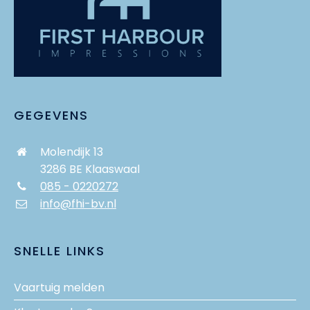
GEGEVENS
Molendijk 13
3286 BE Klaaswaal
085 - 0220272
info@fhi-bv.nl
SNELLE LINKS
Vaartuig melden