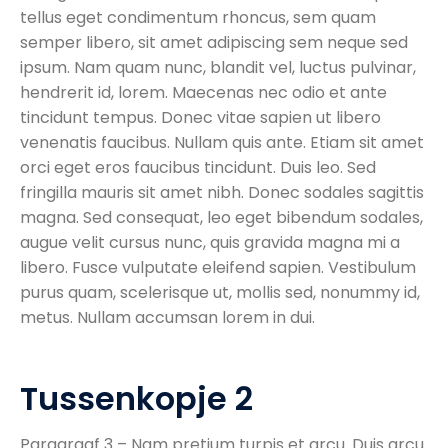
tellus
eget
condimentum
rhoncus
,
sem
quam
semper libero, sit
amet
adipiscing
sem
neque
sed
ipsum. Nam
quam
nunc
,
blandit
vel,
luctus
pulvinar,
hendrerit
id, lorem. Maecenas
nec
odio
et ante
tincidunt
tempus. Donec vitae
sapien
ut
libero
venenatis
faucibus
.
Nullam
quis
ante.
Etiam
sit
amet
orci
eget
eros
faucibus
tincidunt
. Duis
leo
. Sed
fringilla
mauris
sit
amet
nibh
. Donec
sodales
sagittis
magna. Sed
consequat
,
leo
eget
bibendum
sodales
,
augue
velit
cursus
nunc
,
quis
gravida magna mi a
libero.
Fusce
vulputate
eleifend
sapien
. Vestibulum
purus
quam
,
scelerisque
ut
,
mollis
sed,
nonummy
id,
metus
.
Nullam
accumsan
lorem in dui.
Tussenkopje 2
Paragraaf 3 – Nam pretium turpis et arcu. Duis arcu