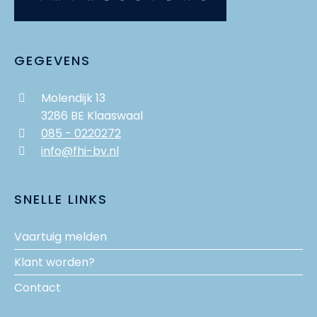
GEGEVENS
Molendijk 13
3286 BE Klaaswaal
085 - 0220272
info@fhi-bv.nl
SNELLE LINKS
Vaartuig melden
Klant worden?
Contact