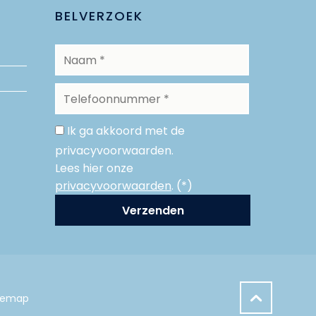
BELVERZOEK
Ik ga akkoord met de
privacyvoorwaarden.
Lees hier onze
privacyvoorwaarden
. (*)
temap