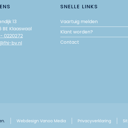
ENS
SNELLE LINKS
ndijk 13
Vaartuig melden
6 BE Klaaswaal
Klant worden?
 - 0220272
Contact
@fhi-bv.nl
en.
Webdesign Vanoo Media
Privacyverklaring
Si