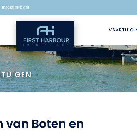
info@fhi-bv.nl
VAARTUIG 
RTUIGEN
 van Boten en