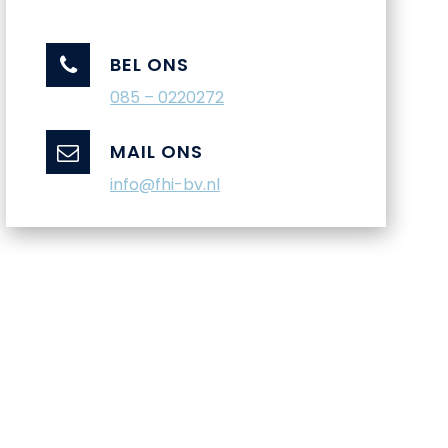
BEL ONS
085 – 0220272
MAIL ONS
info@fhi-bv.nl