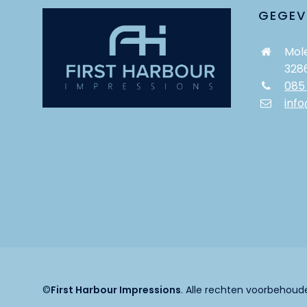
GEGEV
Mole
328
085
info
©
First Harbour Impressions
. Alle rechten voorbehoud