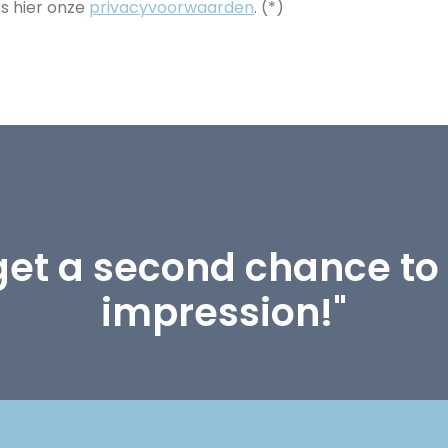
s hier onze
privacyvoorwaarden
. (*)
get a second chance to 
impression!"