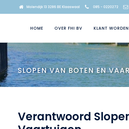
Molendijk 13 3286 BE Klaaswaal
085 - 0220272
HOME
OVER FHI BV
KLANT WORDEN
SLOPEN VAN BOTEN EN VAA
Verantwoord Slopen