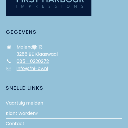
GEGEVENS
Molendijk 13
3286 BE Klaaswaal
085 - 0220272
info@fhi-bv.nl
SNELLE LINKS
Vaartuig melden
Klant worden?
Contact