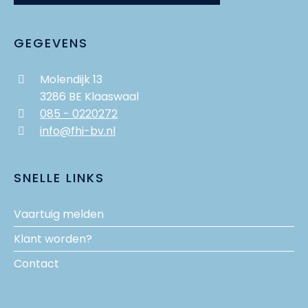
GEGEVENS
Molendijk 13
3286 BE Klaaswaal
085 - 0220272
info@fhi-bv.nl
SNELLE LINKS
Vaartuig melden
Klant worden?
Contact