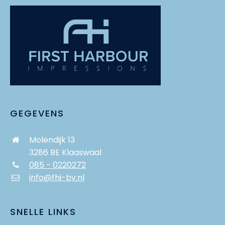
GEGEVENS
Molendijk 13
3286 BE Klaaswaal
085 - 0220272
info@fhi-bv.nl
SNELLE LINKS