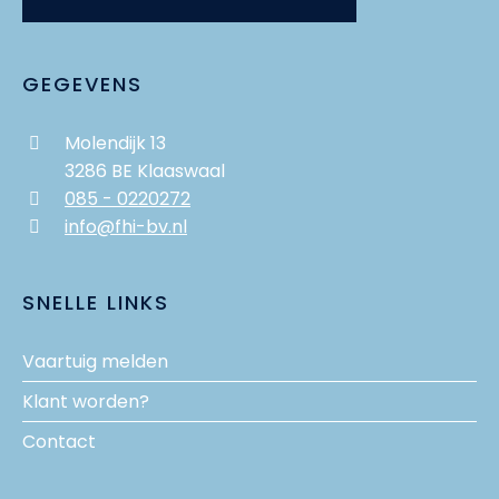
GEGEVENS
Molendijk 13
3286 BE Klaaswaal
085 - 0220272
info@fhi-bv.nl
SNELLE LINKS
Vaartuig melden
Klant worden?
Contact